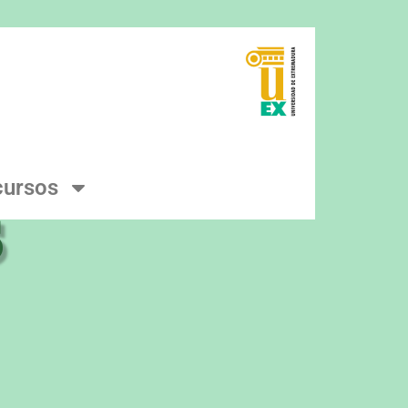
cursos
S